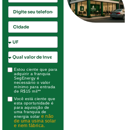
Estou ciente que para
adquirir a franquia
SegEnergy é
necessário o valor
mínimo para entrada
de R$15 mil**
Você está ciente que
esta oportunidade é
para aquisição de
uma franquia de
e não
energia solar
de uma usina solar
e nem fábrica.