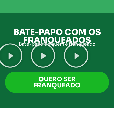
BATE-PAPO COM OS
FRANQUEADOS
Bate-papo de quem é franqueado
QUERO SER
FRANQUEADO