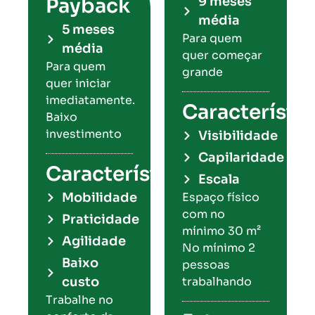
Payback
9 meses
média
5 meses
Para quem
média
quer começar
Para quem
grande
quer iniciar
imediatamente.
Característic
Baixo
investimento
Visibilidade​
Capilaridade​
Características
Escala​
Mobilidade​
Espaço físico
com no
Praticidade
mínimo 30 m²
Agilidade
No mínimo 2
Baixo
pessoas
custo​
trabalhando
Trabalhe no