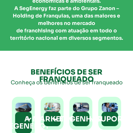
econômicas e ambientais.
A SegEnergy faz parte do Grupo Zanon –
Holding de Franquias, uma das maiores e
melhores no mercado
de franchising com atuação em todo o
território nacional em diversos segmentos.
BENEFÍCIOS DE SER
FRANQUEADO
Conheça os benefícios de ser franqueado
A
MARKETING
ENGENHARIA
SUPORTE
Departamento
Elaboração
Gestão 
SEGENERGY
Processos
de Marketing
de projetos
franque